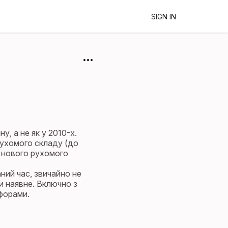
SIGN IN
у, а не як у 2010-х.
рухомого складу (до
и нового рухомого
ний час, звичайно не
и наявне. Включно з
форами.