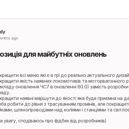
dy
onths ago
озиція для майбутніх оновлень
ращити всі меню які є в грі до реально актуального дизайн
кращити якість наявних локомотивів та моторвагонного 
икладу оновлення ЧС7 в оновленні 60.0) замість розробк
ладу.
кращити наявні маршути до якості яка буде приємна на да
еба робити до рівня з трасуванням промінів, але покращит
йками, шляхопроводами над коліями і станціями та світло
а увагу, сподіваюсь про фідбек від розробників)