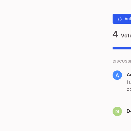
Vot
4
Vot
DISCUSS
A
І
о
D