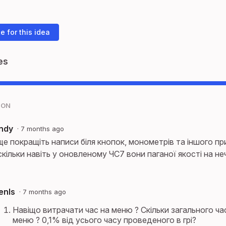
e for this idea
es
ION
ndy
·
7 months ago
 ще покращіть написи біля кнопок, монометрів та іншого пр
скільки навіть у оновленому ЧС7 вони паганої якості на не
enIs
·
7 months ago
Навіщо витрачати час на меню ? Скільки загального ч
меню ? 0,1% від усього часу проведеного в грі?