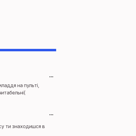
иладдя на пульті,
читабельні(
асу ти знаходишся в