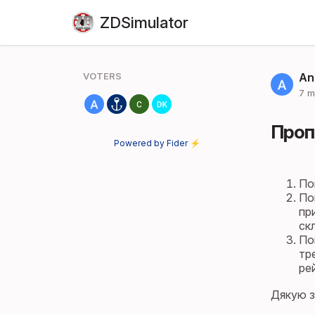
ZDSimulator
VOTERS
An
7 m
Проп
Powered by Fider ⚡
Пок
По
пр
ск
По
тр
ре
Дякую з